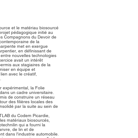
source et le matériau biosourcé
projet pédagogique initié au
des Compagnons du Devoir de
 contemporaine de la
charpente met en exergue
pentier, en définissant de
entre nouvelles technologies
xercice avait un intérêt
permis aux stagiaires de la
niser en équipe et
lien avec le créatif,
.
expérimental, la Folie
dans un cadre universitaire.
rmis de construire un réseau
our des filières locales des
nsolidé par la suite au sein de
BATLAB du Codem Picardie,
 les matériaux biosourcés,
technilin qui a fourni la
nvre, de lin et de
nt dans l'industrie automobile.