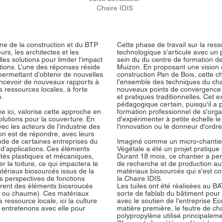
Chaire IDIS
e de la construction et du BTP
Cette phase de travail sur la res
rs, les architectes et les
technologique s’articule avec un 
es solutions pour limiter l’impact
sein du du centre de formation 
ions. L’une des réponses réside
Muizon. En proposant une vision
ermettant d’obtenir de nouvelles
construction Pan de Bois, cette 
oncevoir de nouveaux rapports à
l’ensemble des techniques du char
s ressources locales, à forte
nouveaux points de convergence 
e.
et pratiques traditionnelles. Cet e
pédagogique certain, puisqu'il a 
e ici, valorise cette approche en
formation professionnel de s'orga
utions pour la couverture. En
d'expérimenter à petite échelle le 
avec les acteurs de l’industrie des
l'innovation ou le donneur d'ordre
on est de répondre, avec leurs
nde de certaines entreprises du
Imaginé comme un micro-chantier 
 d’applications. Ces éléments
Végétale a été un projet pratique 
ités plastiques et mécaniques,
Durant 18 mois, ce chantier a pe
 la toiture, ce qui impactera le
de recherche et de production aut
atériaux biosourcés issus de la
matériaux biosourcés qui s'est co
s perspectives de fonctions
la Chaire IDIS.
fèrent des éléments biosroucés
Les tuiles ont été réalisées au 
uze ou chaume). Ces matériaux
sorte de fablab du bâtiment pour
 ressource locale, ici la culture
avec le soutien de l'entreprise Eco
s entretenons avec elle pour
matière première, le feutre de cha
polypropylène utilisé principaleme