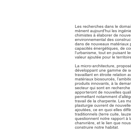
Les recherches dans le domain
mènent aujourd’hui les ingénieu
chimistes à élaborer de nouvell
environnemental des construct
dans de nouveaux matériaux p
capacités énergétiques, de c
l’urbanisme, tout en puisant le
valeur ajoutée pour le territoir
La micro-architecture, proposé
développant une gamme de sol
travaillant en étroite relation 
matériaux biosourcés, l’ambiti
produits innovants, à la dema
secteur qui sont en recherche
apporteront de nouvelles qual
permettant notamment d’alléger
travail de la charpente. Les m
plasturgie ouvrent de nouvelle
ajoutées, ce en quoi elles dif
traditionnels (terre cuite, la
questionnent notre rapport à la
chanvrière, et le lien que nou
construire notre habitat.