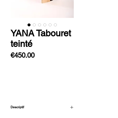
YANA Tabouret
teinté
Prix
€450.00
Rupture de stock
Descriptif
Tabouret adulte